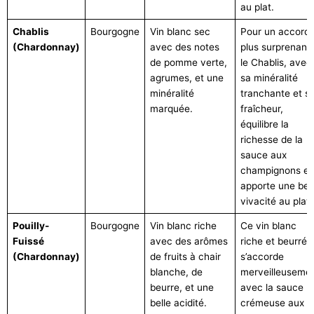
au plat.
Chablis
Bourgogne
Vin blanc sec
Pour un accord
(Chardonnay)
avec des notes
plus surprenant,
de pomme verte,
le Chablis, avec
agrumes, et une
sa minéralité
minéralité
tranchante et s
marquée.
fraîcheur,
équilibre la
richesse de la
sauce aux
champignons et
apporte une bel
vivacité au plat.
Pouilly-
Bourgogne
Vin blanc riche
Ce vin blanc
Fuissé
avec des arômes
riche et beurré
(Chardonnay)
de fruits à chair
s’accorde
blanche, de
merveilleuseme
beurre, et une
avec la sauce
belle acidité.
crémeuse aux