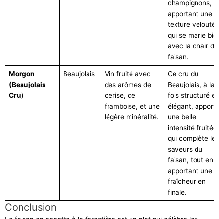
champignons,
apportant une
texture velouté
qui se marie bie
avec la chair du
faisan.
Morgon
Beaujolais
Vin fruité avec
Ce cru du
(Beaujolais
des arômes de
Beaujolais, à la
Cru)
cerise, de
fois structuré et
framboise, et une
élégant, apport
légère minéralité.
une belle
intensité fruitée
qui complète les
saveurs du
faisan, tout en
apportant une
fraîcheur en
finale.
Conclusion
Le faisan en cocotte à la forestière est un plat qui célèbre les