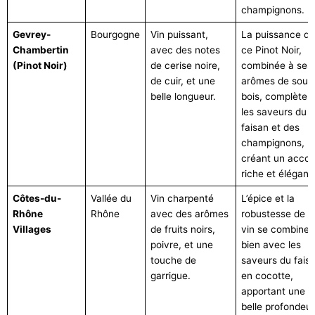
champignons.
Gevrey-
Bourgogne
Vin puissant,
La puissance de
Chambertin
avec des notes
ce Pinot Noir,
(Pinot Noir)
de cerise noire,
combinée à ses
de cuir, et une
arômes de sous
belle longueur.
bois, complète
les saveurs du
faisan et des
champignons,
créant un accor
riche et élégant.
Côtes-du-
Vallée du
Vin charpenté
L’épice et la
Rhône
Rhône
avec des arômes
robustesse de c
Villages
de fruits noirs,
vin se combinen
poivre, et une
bien avec les
touche de
saveurs du fais
garrigue.
en cocotte,
apportant une
belle profondeur