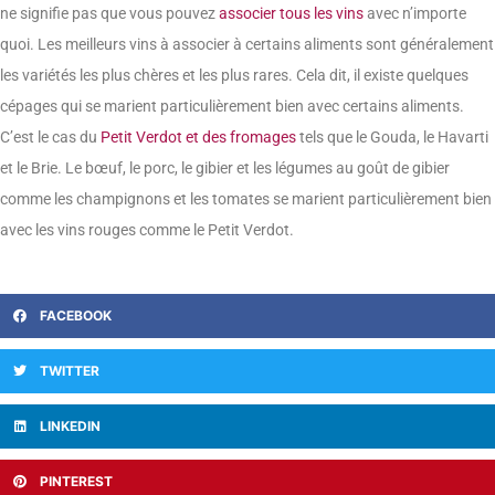
ne signifie pas que vous pouvez
associer tous les vins
avec n’importe
quoi. Les meilleurs vins à associer à certains aliments sont généralement
les variétés les plus chères et les plus rares. Cela dit, il existe quelques
cépages qui se marient particulièrement bien avec certains aliments.
C’est le cas du
Petit Verdot et des fromages
tels que le Gouda, le Havarti
et le Brie. Le bœuf, le porc, le gibier et les légumes au goût de gibier
comme les champignons et les tomates se marient particulièrement bien
avec les vins rouges comme le Petit Verdot.
FACEBOOK
TWITTER
LINKEDIN
PINTEREST